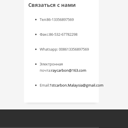
Связаться с нами
Тел:86-13356897569
Факс:86-532-67782298
Whatsapp: 008613356897569
Электронная
почта:
raycarbon@163.com
Email:
1stcarbon.Malaysia@gmail.com